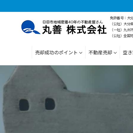
免許番号：大分県
（公社）大分
（一社）九州
（公社）全国
売却成功のポイント
不動産売却
空き