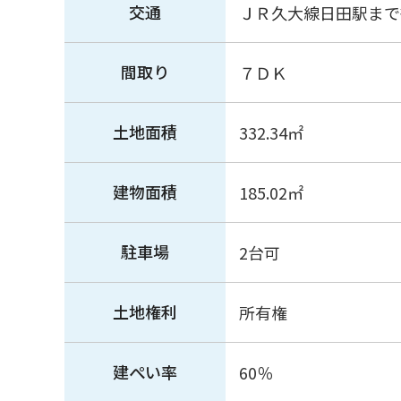
交通
ＪＲ久大線日田駅まで
間取り
７ＤＫ
土地面積
332.34㎡
建物面積
185.02㎡
駐車場
2台可
土地権利
所有権
建ぺい率
60％