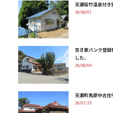
天瀬桜竹温泉付き
26/08/07
空き家バンク登録
した。
26/08/04
天瀬町馬原中古住
26/07/25