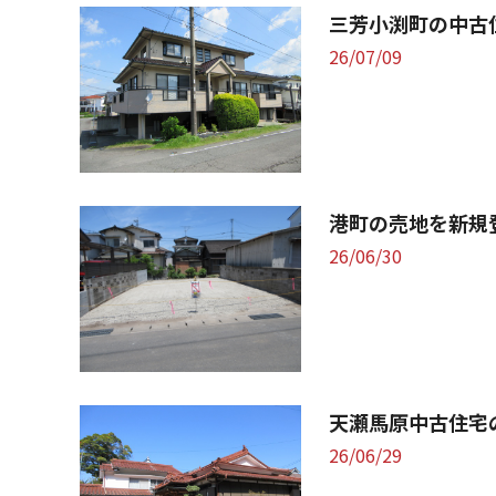
三芳小渕町の中古
26/07/09
港町の売地を新規
26/06/30
天瀬馬原中古住宅
26/06/29