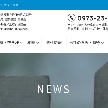
続・空き家なら丸善
知事免許(10)第1723号
0973-23-
県宅地建物取引業協会
不動産公正取引協議会
〒877-0004 大分県日田市城町
営業時間：8:30 ～ 17:30 
宅地建物取引業保証協会
家・空き地
相続
物件情報
当社の強み・特徴
NEWS