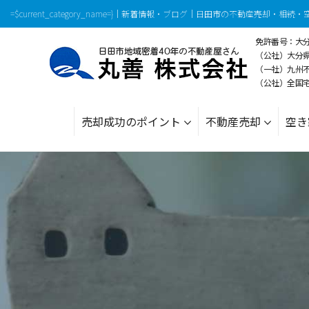
=$current_category_name=}｜新着情報・ブログ｜日田市の不動産売却・相
免許番号：大分県
（公社）大分
（一社）九州
（公社）全国
売却成功のポイント
不動産売却
空き